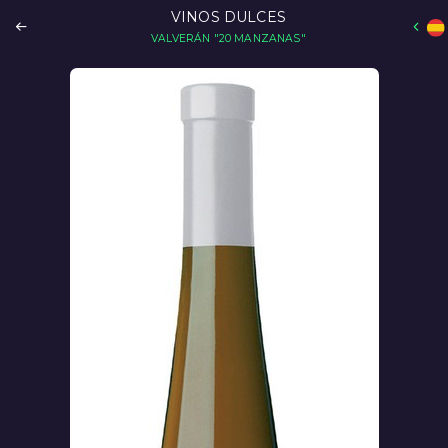
VINOS DULCES
VALVERÁN "20 MANZANAS"