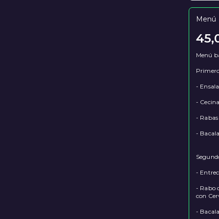
Menú 
45,
Menú ba
Primero
- Ensal
- Cecin
- Rabas 
- Bacal
Segundos
- Entre
- Rabo d
con Cerv
- Bacal