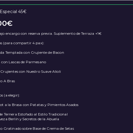
Especial 45€
00
€
jo encargo con reserva previa. Suplemento de Terraza +1€
s (para compartir 4 pax):
ada Templada con Crujiente de Bacon
a con Lascas de Parmesano
Crujientes con Nuestro Suave Alioli
ao A Bras
 (a elegir):
cot a la Brasa con Patatas y Pimientos Asados
e Ternera Estofado al Estilo Tradicional
eza Berlín y Secretos de la Abuela
ao Gratinado sobre Base de Crema de Setas