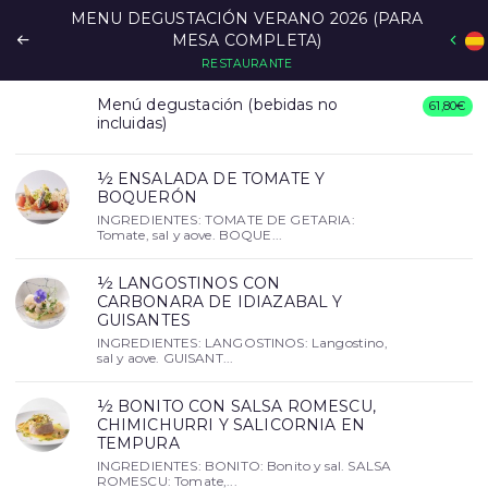
MENU DEGUSTACIÓN VERANO 2026 (PARA
MESA COMPLETA)
RESTAURANTE
Menú degustación (bebidas no
61,80€
incluidas)
½ ENSALADA DE TOMATE Y
BOQUERÓN
INGREDIENTES: TOMATE DE GETARIA:
Tomate, sal y aove. BOQUE...
½ LANGOSTINOS CON
CARBONARA DE IDIAZABAL Y
GUISANTES
INGREDIENTES: LANGOSTINOS: Langostino,
sal y aove. GUISANT...
½ BONITO CON SALSA ROMESCU,
CHIMICHURRI Y SALICORNIA EN
TEMPURA
INGREDIENTES: BONITO: Bonito y sal. SALSA
ROMESCU: Tomate,...